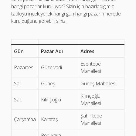
Bursa Pazar Yerleri
(1)
hangi pazarlar kuruluyor? Sizin için hazırladığımız
tabloyu inceleyerek hangi gün hangi pazarın nerede
Eskişehir Pazar Yerleri
(1)
kurulduğunu görebilirsiniz.
Gaziantep Pazar Yerleri
(1)
İstanbul Pazar Yerleri
(2)
Gün
Pazar Adı
Adres
İzmir Pazar Yerleri
(2)
Esentepe
Pazartesi
Güzelvadi
Mahallesi
Son Eklenen
Salı
Güneş
Güneş Mahallesi
Kılınçoğlu
Bursa Osmangazi Pazar Yerleri
Salı
Kılınçoğlu
Mahallesi
Gaziantep Şehitkamil Pazar Yerleri
Şahintepe
Çarşamba
Karataş
Gaziantep Şahinbey Pazar Yerleri
Mahallesi
Adıyaman Kahta Pazar Yerleri
Perilikaya