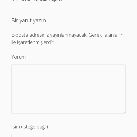
Ankara Altındağ Pazar Yerleri
(2.398)
Bir yanıt yazın
Ankara Sincan Pazar Yerleri
(1.851)
Antalya Manavgat Pazar Yerleri
(1.839)
E-posta adresiniz yayınlanmayacak.
Gerekli alanlar
*
İzmir Bayraklı Pazar Yerleri
(1.801)
ile işaretlenmişlerdir
Eskişehir Odunpazarı Pazar Yerleri
(1.701)
Yorum
İsim (isteğe bağlı)