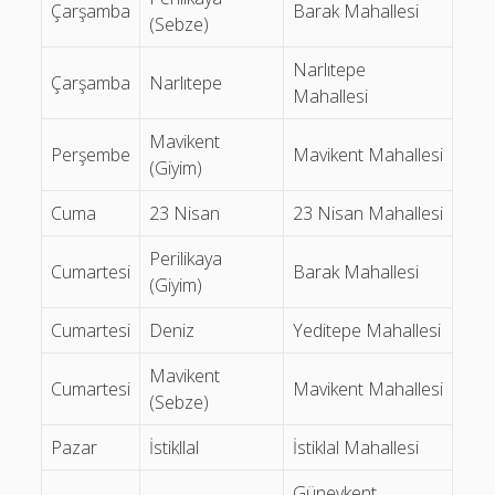
Çarşamba
Barak Mahallesi
(Sebze)
İzmir Bornova Pazar Yerleri
Narlıtepe
Ankara Ayrancı Antika Pazarı
Çarşamba
Narlıtepe
Mahallesi
İstanbul Bağcılar Pazar Yerleri
Mavikent
Perşembe
Mavikent Mahallesi
Adana Seyhan Pazar Yerleri
(Giyim)
Antalya Manavgat Pazar Yerleri
Cuma
23 Nisan
23 Nisan Mahallesi
Adana Yüreğir Pazar Yerleri
Perilikaya
Cumartesi
Barak Mahallesi
(Giyim)
Eskişehir Odunpazarı Pazar Yerleri
Ankara Etimesgut Pazar Yerleri
Cumartesi
Deniz
Yeditepe Mahallesi
İzmir Bayraklı Pazar Yerleri
Mavikent
Cumartesi
Mavikent Mahallesi
(Sebze)
Ankara Mamak Pazar Yerleri
Pazar
İstikllal
İstiklal Mahallesi
Ankara Altındağ Pazar Yerleri
Güneykent