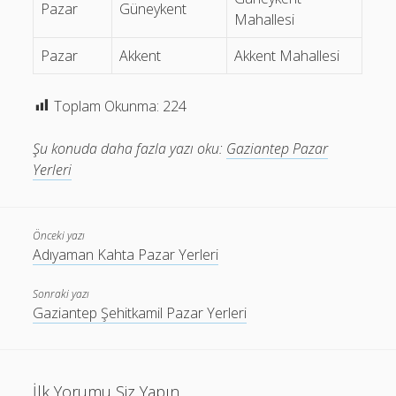
İstanbul Esenyurt Pazar Yerleri
Pazar
Güneykent
Mahallesi
Ankara Sincan Pazar Yerleri
Pazar
Akkent
Akkent Mahallesi
Ankara Keçiören Pazar Yerleri
Toplam Okunma:
224
Ankara Çankaya Pazar Yerleri
Şu konuda daha fazla yazı oku:
Gaziantep Pazar
Yerleri
En Çok Bakılanlar
Önceki yazı
Adıyaman Kahta Pazar Yerleri
Ankara Etimesgut Pazar Yerleri
(7.094)
Sonraki yazı
Ankara Keçiören Pazar Yerleri
(5.580)
Gaziantep Şehitkamil Pazar Yerleri
İstanbul Esenyurt Pazar Yerleri
(4.117)
Adana Yüreğir Pazar Yerleri
(2.665)
İlk Yorumu Siz Yapın
Ankara Çankaya Pazar Yerleri
(2.403)