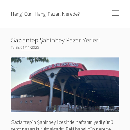
menüyü
Hangi Gün, Hangi Pazar, Nerede?
aç
Yan
Menü
Pazar Yeri Arama
Gaziantep Şahinbey Pazar Yerleri
Ara
Tarih:
01/11/2025
Adana Pazar Yerleri
(2)
Adıyaman Pazar Yerleri
(1)
Ankara Pazar Yerleri
(6)
Antalya Pazar Yerleri
(1)
Gaziantep’in Şahinbey ilçesinde haftanın yedi günü
Antika Pazarları
(2)
semt pazarı kurulmaktadır. Peki hangi gün nerede